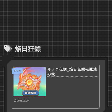
焔日狂鏢
キノコ伝説_焔日狂鏢vs魔法
スマホ
の杖
2025.03.20