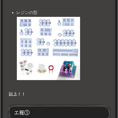
レジンの型
以上！！
工程①