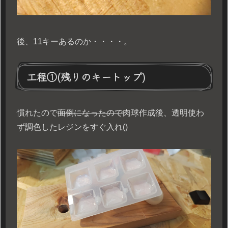
後、11キーあるのか・・・・。
工程①(残りのキートップ)
慣れたので
面倒になったので
肉球作成後、透明使わ
ず調色したレジンをすぐ入れ()