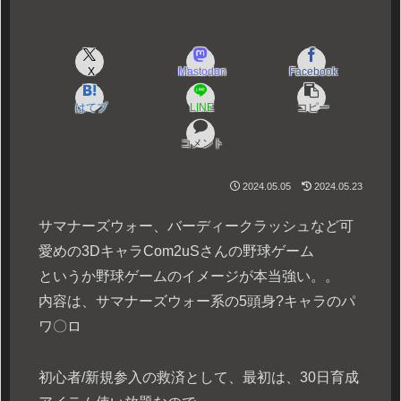
X
Mastodon
Facebook
はてブ
LINE
コピー
コメント
2024.05.05
2024.05.23
サマナーズウォー、バーディークラッシュなど可
愛めの3DキャラCom2uSさんの野球ゲーム
というか野球ゲームのイメージが本当強い。。
内容は、サマナーズウォー系の5頭身?キャラのパ
ワ〇ロ
初心者/新規参入の救済として、最初は、30日育成