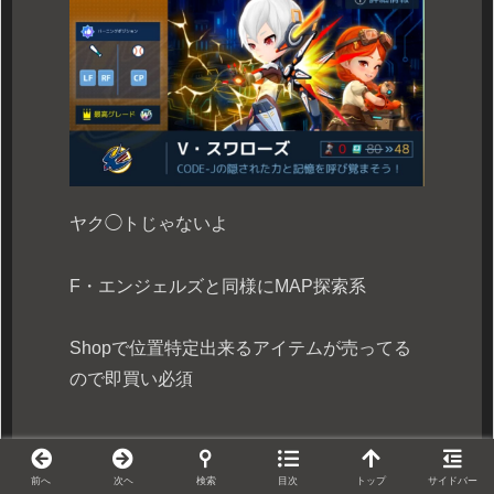
ヤク◯トじゃないよ
F・エンジェルズと同様にMAP探索系
Shopで位置特定出来るアイテムが売ってる
ので即買い必須
前へ
次ヘ
検索
目次
トップ
サイドバー