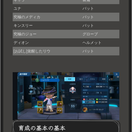
ユナ
バット
究極のメディカ
バット
キンスリー
バット
究極のジョー
グローブ
ディオン
ヘルメット
[お試し]覚醒したリウ
バット
育成の基本の基本