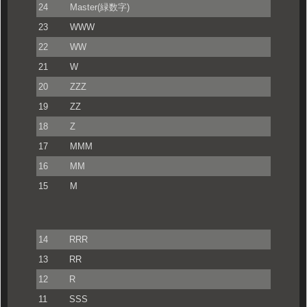
24
Master(緑数字)
23
WWW
22
WW
21
W
20
ZZZ
19
ZZ
18
Z
17
MMM
16
MM
15
M
14
RRR
13
RR
12
R
11
SSS